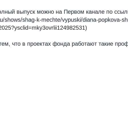
олный выпуск можно на Первом канале по ссыл
.ru/shows/shag-k-mechte/vypuski/diana-popkova-s
2025?ysclid=mky3ovrlii124982531)
ем, что в проектах фонда работают такие про