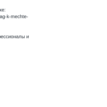
ке:
hag-k-mechte-
фессионалы и