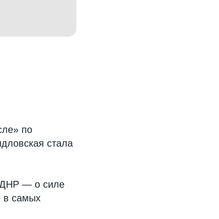
сле» по
идловская стала
з ДНР — о силе
е в самых