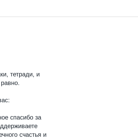
ки, тетради, и
 равно.
вас:
ое спасибо за
оддерживаете
ечного счастья и