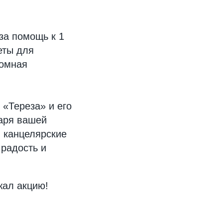
за помощь к 1
еты для
ромная
«Тереза» и его
даря вашей
 канцелярские
радость и
жал акцию!