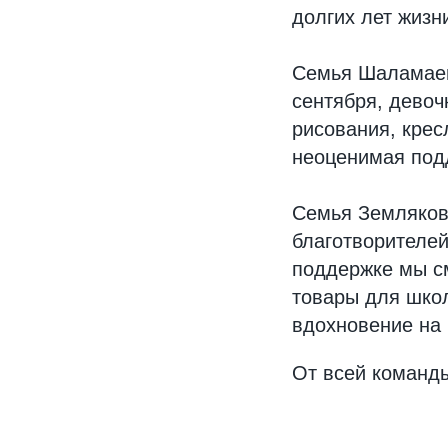
долгих лет жизн
Семья Шаламаев
сентября, девоч
рисования, крес
неоценимая подд
Семья Земляковы
благотворителей
поддержке мы с
товары для шко
вдохновение на 
От всей команд