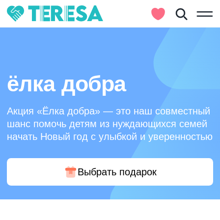
ёлка добра
Акция «Ёлка добра» — это наш совместный
шанс помочь детям из нуждающихся семей
начать Новый год с улыбкой и уверенностью
Выбрать подарок
О фонде
Деятельность
Документация
Команда
Программы
Отчеты
Партнёры
Спецпроекты
Основные