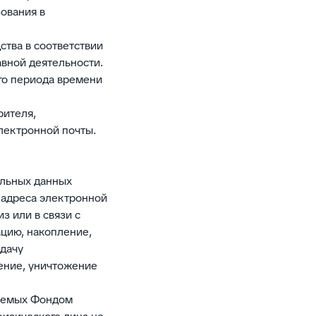
ования в
ства в соответствии
вной деятельности.
го периода времени
рителя,
лектронной почты.
альных данных
, адреса электронной
з или в связи с
ацию, накопление,
едачу
ление, уничтожение
куемых Фондом