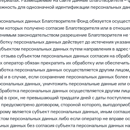
ериалах. Размещаемые на сайте данные Благотворителя – ф
ожность для однозначной идентификации персональных да
рсональных данных Благотворителя Фонд обязуется осущест
ии которых получено согласие Благотворителя или в отноше
енимым законодательством разрешение Благотворителя не 
работку персональных данных действует до истечения указан
субъектом персональных данных путем направления в адрес
 отзыва субъектом персональных данных согласия на обрабо
 оператор обязан прекратить их обработку или обеспечит
работка персональных данных осуществляется другим лицом
) и в случае, если сохранение персональных данных более 
рсональных данных, уничтожить персональные данные или о
обработка персональных данных осуществляется другим ли
) в срок, не превышающий тридцати дней с даты поступлен
е предусмотрено договором, стороной которого, выгодоприо
орому является субъект персональных данных, иным согла
том персональных данных либо если оператор не вправе о
ных данных без согласия субъекта персональных данных на