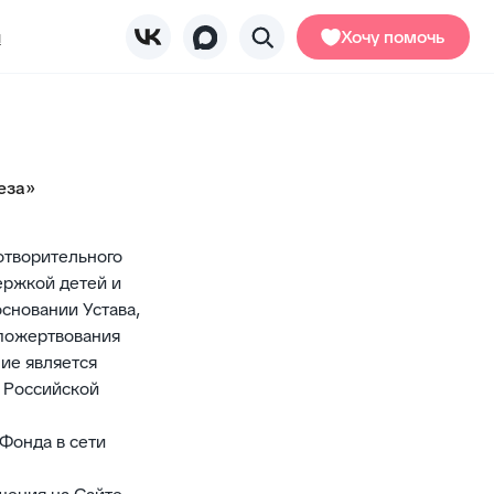
Хочу помочь
еза»
отворительного
ержкой детей и
сновании Устава,
 пожертвования
ие является
а Российской
 Фонда в сети