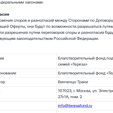
деральными законами.
ласия
кновения споров и разногласий между Сторонами по Договор
ящей Оферты, они будут по возможности разрешаться путем
и разрешения путем переговоров споры и разногласия буду
ствующим законодательством Российской Федерации.
ие
Благотворительный фонд по
семей «Тереза»
енование
Благотворительный фонд «Те
тор
Винченцо Трани
с
107023, г. Москва, ул. Электр
27с1А, пом. 2
info@teresafund.ru