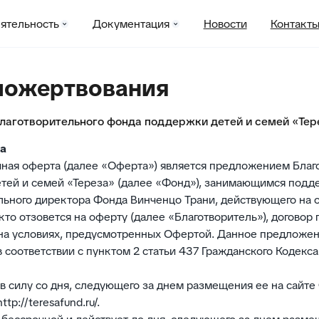
ость
Документация
Новости
Контакты
пожертвования
лаготворительного фонда поддержки детей и семей «Тер
та
ичная оферта (далее «Оферта») является предложением Благ
тей и семей «Тереза» (далее «Фонд»), занимающимся подд
льного директора Фонда Винченцо Трани, действующего на о
кто отзовется на оферту (далее «Благотворитель»), договор
 на условиях, предусмотренных Офертой. Данное предложен
 соответствии с пунктом 2 статьи 437 Гражданского Кодекс
 в силу со дня, следующего за днем размещения ее на сайте
tp://teresafund.ru/.