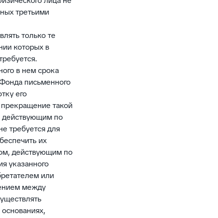
изического лица не
нных третьими
влять только те
нии которых в
требуется.
ного в нем срока
 Фонда письменного
тку его
ь прекращение такой
, действующим по
не требуется для
беспечить их
цом, действующим по
ия указанного
бретателем или
шением между
существлять
 основаниях,