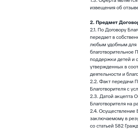
1.3. Оферта являетс
извещения об отзыве
2. Предмет Догово
2.1. По Договору Бл
передает в собствен
любым удобным для 
благотворительное П
поддержки детей и с
утвержденных в соот
деятельности и благ
2.2. Факт передачи 
Благотворителя с ус
2.3. Датой акцепта 
Благотворителя на р
2.4. Осуществление 
заключаемому в резу
со статьей 582 Граж