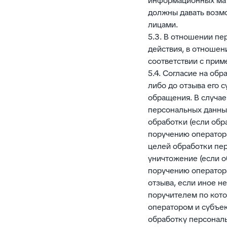
информационных мат
должны давать возм
лицами.
5.3. В отношении пе
действия, в отношен
соответствии с прим
5.4. Согласие на об
либо до отзыва его 
обращения. В случае
персональных данных
обработки (если об
поручению оператора
целей обработки пе
уничтожение (если 
поручению оператора
отзыва, если иное н
поручителем по кот
оператором и субъек
обработку персональ