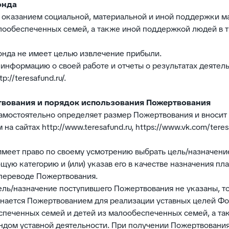
онда
ся оказанием социальной, материальной и иной поддержки 
алообеспеченных семей, а также иной поддержкой людей в 
онда не имеет целью извлечение прибыли.
 информацию о своей работе и отчеты о результатах деятель
p://teresafund.ru/.
твования и порядок использования Пожертвования
 самостоятельно определяет размер Пожертвования и вноси
на сайтах http://www.teresafund.ru, https://www.vk.com/teres
 имеет право по своему усмотрению выбрать цель/назначен
щую категорию и (или) указав его в качестве назначения пл
переводе Пожертвования.
 цель/назначение поступившего Пожертвования не указаны, то
нается Пожертвованием для реализации уставных целей Фо
печенных семей и детей из малообеспеченных семей, а та
ндом уставной деятельности. При получении Пожертвования