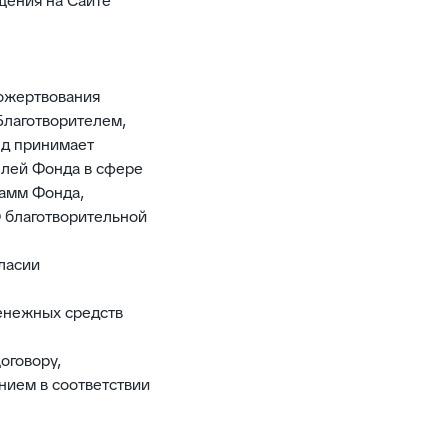
щения на Сайте
пожертвования
Благотворителем,
нд принимает
елей Фонда в сфере
рамм Фонда,
О благотворительной
ласии
денежных средств
оговору,
нием в соответствии