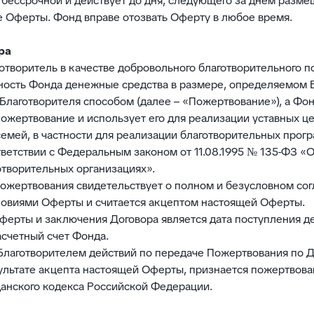
я бессрочной и действует до дня, следующего за днем разме
 Оферты. Фонд вправе отозвать Оферту в любое время.
ра
аготворитель в качестве добровольного благотворительного 
ность Фонда денежные средства в размере, определяемом 
Благотворителя способом (далее – «Пожертвование»), а Фо
ожертвование и использует его для реализации уставных ц
емей, в частности для реализации благотворительных прог
ветствии с Федеральным законом от 11.08.1995 № 135-ФЗ «
отворительных организациях».
Пожертвования свидетельствует о полном и безусловном сог
ловиями Оферты и считается акцептом настоящей Оферты.
Оферты и заключения Договора является дата поступления 
асчетный счет Фонда.
Благотворителем действий по передаче Пожертвования по Д
льтате акцепта настоящей Оферты, признается пожертвова
данского кодекса Российской Федерации.