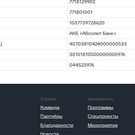
7718129902
О фонде
Деятельность
Документация
Команда
Программы
Отчеты
771801001
Партнёры
Спецпроекты
Основные
1037739728620
Благодарности
Мероприятия
Новости
АКБ «Абсолют Банк»
Контакты
)
40703810424000000533
30101810500000000976
044525976
Пользовательское соглашение
Публичная оферт
Политика сбора данных
Правила оплаты