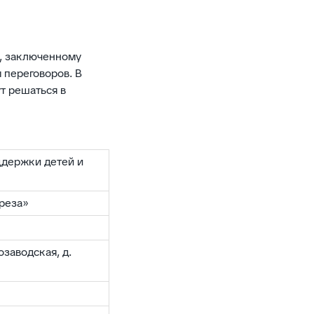
у, заключенному
 переговоров. В
т решаться в
ддержки детей и
реза»
озаводская, д.