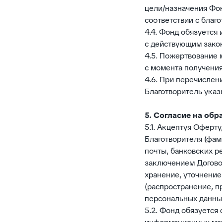
цели/назначения Фон
соответствии с благ
4.4. Фонд обязуется
с действующим закон
4.5. Пожертвование
с момента получени
4.6. При перечислен
Благотворитель указ
5. Согласие на об
5.1. Акцептуя Оферт
Благотворителя (фам
почты, банковских р
заключением Договор
хранение, уточнение
(распространение, п
персональных данны
5.2. Фонд обязуетс