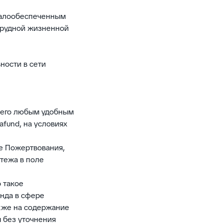
малообеспеченным
трудной жизненной
ности в сети
т его любым удобным
afund, на условиях
ие Пожертвования,
атежа в поле
 такое
нда в сфере
кже на содержание
 без уточнения