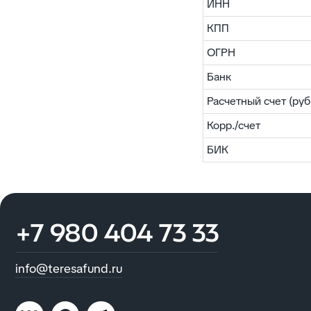
+7 980 404 73 33
ИНН
КПП
info@teresafund.ru
ОГРН
Банк
Расчетный счет (руб.
Корр./счет
БИК
ИНН: 7718129902
КПП: 771801001
© БФ "Тереза" 1998-2026