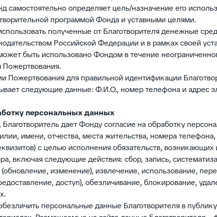
д самостоятельно определяет цель/назначение его использ
отворительной программой Фонда и уставными целями.
 использовать полученные от Благотворителя денежные сред
одательством Российской Федерации и в рамках своей уста
 может быть использовано Фондом в течение неограниченно
я Пожертвования.
ии Пожертвования для правильной идентификации Благотво
ывает следующие данные: Ф.И.О., номер телефона и адрес э
работку персональных данных
у, Благотворитель дает Фонду согласие на обработку персон
илии, имени, отчества, места жительства, номера телефона
еквизитов) с целью исполнения обязательств, возникающих и
а, включая следующие действия: сбор, запись, систематиз
 (обновление, изменение), извлечение, использование, пер
редоставление, доступ), обезличивание, блокирование, уда
х.
я обезличить персональные данные Благотворителя в публи